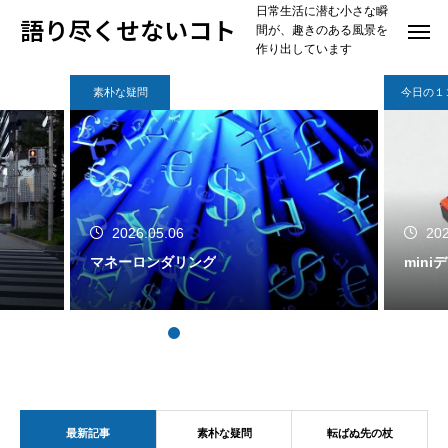
日常生活に潜む小さな瞬
語り尽くせないコト
間が、趣きのある風景を
作り出しています
素朴な疑問
今日の１
2026.05.06
202
マネーロンダリング
min
最新記事
素朴な疑問
転ばぬ先の杖