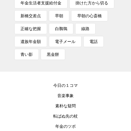
年金生活者支援給付金
掛けた方から切る
新橋交差点
早朝
早朝の心斎橋
正確な把握
白鶺鴒
線路
遺族年金額
電子メール
電話
青い影
黒金餅
今日の１コマ
音楽事象
素朴な疑問
転ばぬ先の杖
年金のツボ