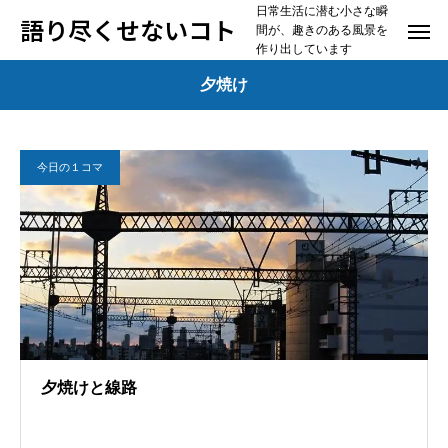
日常生活に潜む小さな瞬
語り尽くせないコト
間が、趣きのある風景を
作り出しています
夕焼け
今日の１コマ
夕焼けと線路