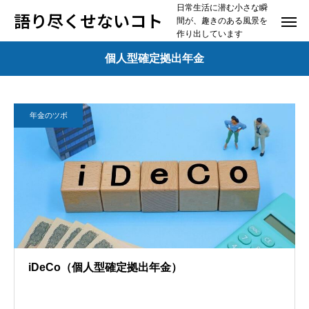
日常生活に潜む小さな瞬
語り尽くせないコト
間が、趣きのある風景を
作り出しています
個人型確定拠出年金
年金のツボ
iDeCo（個人型確定拠出年金）